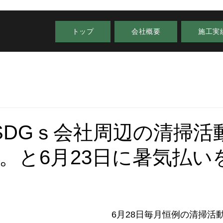
トップ
会社概要
施工実
日SDGｓ会社周辺の清掃活
。と6月23日に暑気払い
6月28日毎月恒例の清掃活