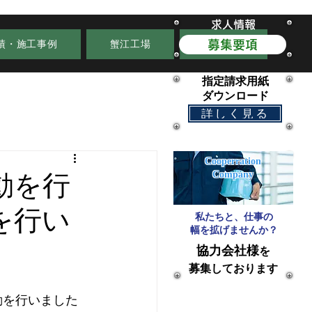
求人情報
績・施工事例
蟹江工場
お知らせ
募集要項
指定請求用紙
​ダウンロード
詳しく見る
Cooperration
Company
動を行
を行い
私たちと、仕事の
​幅を拡げませんか？
協力会社様
を
​募集しております
動を行いました